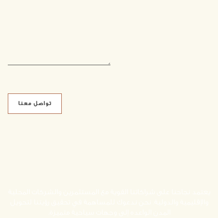
يمكنك أن تصبح مستثمراً
يعتمد نجاحنا على شراكاتنا القوية مع المستثمرين والشركات المحلية
والإقليمية والدولية. نحن ندعوك للمساهمة في تحقيق رؤيتنا لتحويل
المدن الواعده إلى وجهات سياحية متميزة.