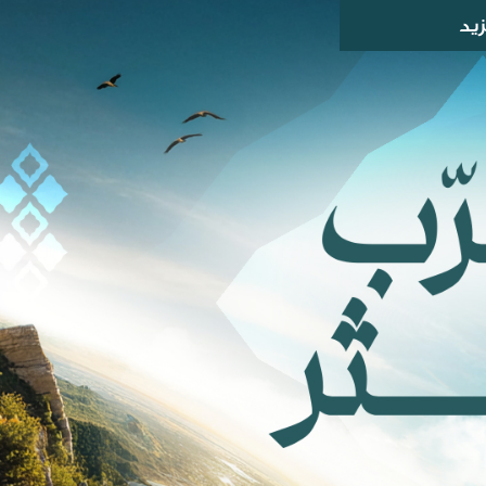
زيد
نبذة عن أسفار
استثمار
وجهاتنا
كن مورداً