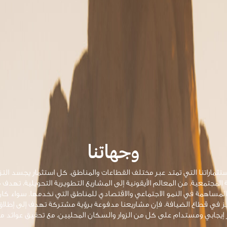
وجهاتنا
تثماراتنا التي تمتد عبر مختلف القطاعات والمناطق. كل استثمار يجسد الت
 المجتمعية. من المعالم الأيقونية إلى المشاريع التطويرية التحويلية، تهدف م
المساهمة في النمو الاجتماعي والاقتصادي للمناطق التي نخدمها. سواء كان
التميز في قطاع الضيافة، فإن مشاريعنا مدفوعة برؤية مشتركة تهدف إلى إطلاق
يجابي ومستدام على كل من الزوار والسكان المحليين، مع تحقيق عوائد ما